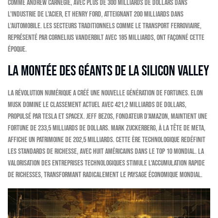
comme Andrew Carnegie, avec plus de 300 milliards de dollars dans
l'industrie de l'acier, et Henry Ford, atteignant 200 milliards dans
l'automobile. Les secteurs traditionnels comme le transport ferroviaire,
représenté par Cornelius Vanderbilt avec 185 milliards, ont façonné cette
époque.
La montée des géants de la Silicon Valley
La révolution numérique a créé une nouvelle génération de fortunes. Elon
Musk domine le classement actuel avec 421,2 milliards de dollars,
propulsé par Tesla et SpaceX. Jeff Bezos, fondateur d'Amazon, maintient une
fortune de 233,5 milliards de dollars. Mark Zuckerberg, à la tête de Meta,
affiche un patrimoine de 202,5 milliards. Cette ère technologique redéfinit
les standards de richesse, avec huit Américains dans le top 10 mondial. La
valorisation des entreprises technologiques stimule l'accumulation rapide
de richesses, transformant radicalement le paysage économique mondial.